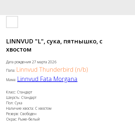
LINNVUD "L", сука, пятнышко, с
хвостом
Дата рождения 27 марта 2026
Linnvud Thunderbird (n/b)
Папа:
Linnvud Fata Morgana
Мама:
Класс: Стандарт
Шерсть: Стандарт
Пол: Сука
Наличие хвоста: С хвостом
Резерв: Свободен
Окрас: Рыже-белый