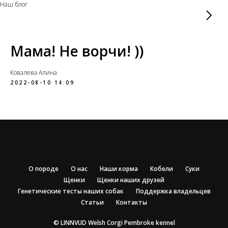
Наш блог
Мама! Не ворчи! ))
Ковалева Алина
2022-08-10 14:09
О породе
О нас
Наши корма
Кобели
Суки
Щенки
Щенки наших друзей
Генетические тесты наших собак
Поддержка владельцев
Статьи
Контакты
© LINNVUD Welsh Corgi Pembroke kennel